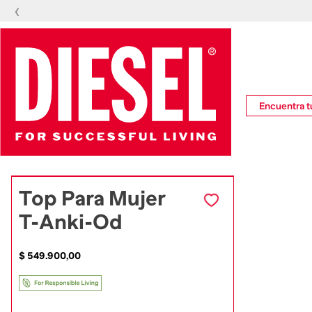
‹
Encuentra tu
Top Para Mujer
T-Anki-Od
$
549
.
900
,
00