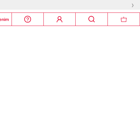
›
enim