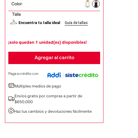
Color
:
Talla
Encuentra tu talla ideal
Guía de tallas
¡solo quedan
1
unidad(es) disponibles!
Agregar al carrito
Paga a crédito con
Múltiples medios de pago
Envíos gratis por compras a partir de
$650.000
Haz tus cambios y devoluciones fácilmente