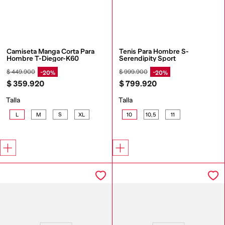
Camiseta Manga Corta Para 
Tenis Para Hombre S-
Hombre T-Diegor-K60
Serendipity Sport
$
449
.
900
$
999
.
900
20%
20%
$
359
.
920
$
799
.
920
Talla
Talla
L
M
S
XL
10
10,5
11