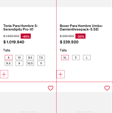
Tenis Para Hombre S-
Boxer Para Hombre Umbx-
Serendipity Pro-X1
Damienthreepack-5.5El
$
1
.
699
.
900
$
299
.
900
40%
20%
$
1
.
019
.
940
$
239
.
920
Talla
Talla
8
10
8,5
7,5
XL
S
L
9,5
9
10,5
11