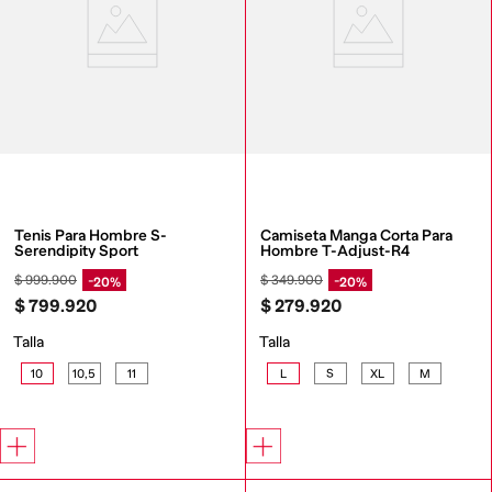
Tenis Para Hombre S-
Camiseta Manga Corta Para 
Serendipity Sport
Hombre T-Adjust-R4
$
999
.
900
$
349
.
900
20%
20%
$
799
.
920
$
279
.
920
Talla
Talla
10
10,5
11
L
S
XL
M