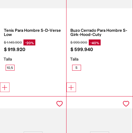
Tenis Para Hombre S-D-Verse 
Buzo Cerrado Para Hombre S-
Low
Girk-Hood-Cuty
$
1
.
149
.
900
$
999
.
900
20%
40%
$
919
.
920
$
599
.
940
Talla
Talla
10,5
S