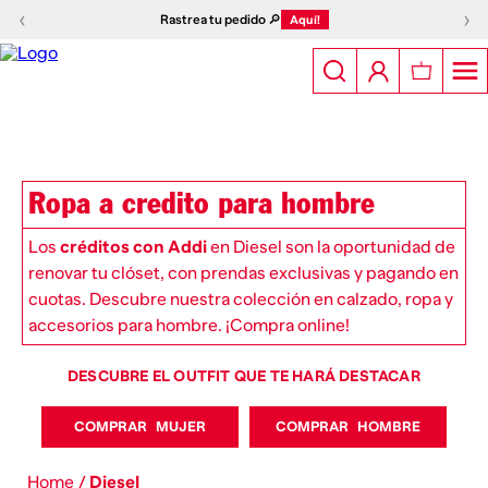
‹
›
Rastrea tu pedido 🔎
Aquí!
Ropa a credito para hombre
Los
créditos con Addi
en Diesel son la oportunidad de
renovar tu clóset, con prendas exclusivas y pagando en
cuotas. Descubre nuestra colección en calzado, ropa y
accesorios para hombre. ¡Compra online!
DESCUBRE EL OUTFIT QUE TE HARÁ DESTACAR
COMPRAR MUJER
COMPRAR HOMBRE
Home
/
Diesel