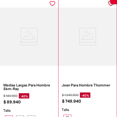
Medias Largas Para Hombre 
Jean Para Hombre Thommer
Skm-Ray
$
1
.
249
.
900
40%
$
149
.
900
40%
$
749
.
940
$
89
.
940
Talla
Talla