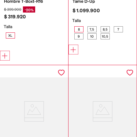
Hombre T-Boxt-R16
Tame D-Up
$
399
.
900
20%
$
1
.
099
.
900
$
319
.
920
Talla
Talla
8
7,5
8,5
7
XL
9
10
10,5