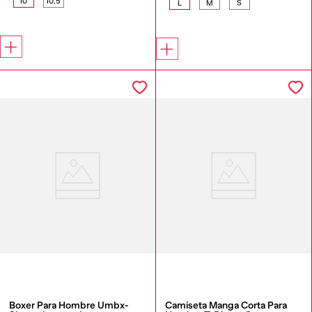
10
10,5
L
M
S
Boxer Para Hombre Umbx-
Camiseta Manga Corta Para 