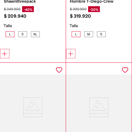
Shawnthreepack
Hombre T-Diego-Crew
$
349
.
900
$
399
.
900
40%
20%
$
209
.
940
$
319
.
920
Talla
Talla
L
S
XL
L
M
S