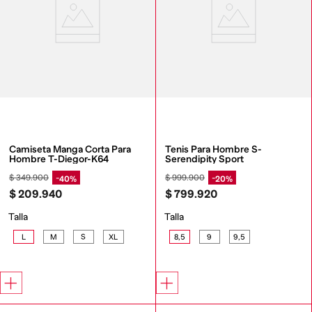
Camiseta Manga Corta Para 
Tenis Para Hombre S-
Hombre T-Diegor-K64
Serendipity Sport
$
349
.
900
$
999
.
900
40%
20%
$
209
.
940
$
799
.
920
Talla
Talla
L
M
S
XL
8,5
9
9,5