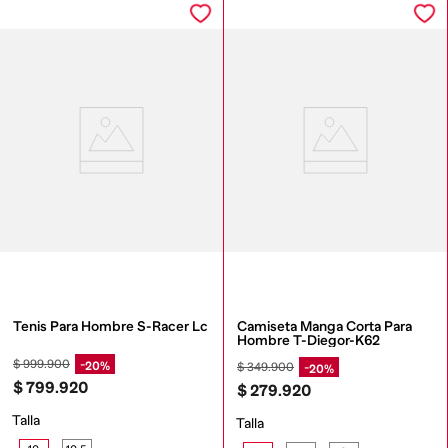
Tenis Para Hombre S-Racer Lc
Camiseta Manga Corta Para 
Hombre T-Diegor-K62
$
999
.
900
20%
$
349
.
900
20%
$
799
.
920
$
279
.
920
Talla
Talla