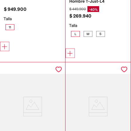
Hombre T-Just-L4
$
949
.
900
$
449
.
900
40%
$
269
.
940
Talla
Talla
11
L
M
S