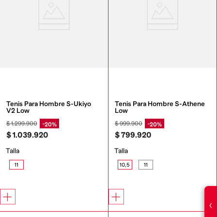
Tenis Para Hombre S-Ukiyo 
Tenis Para Hombre S-Athene 
V2 Low
Low
$
1
.
299
.
900
$
999
.
900
20%
20%
$
1
.
039
.
920
$
799
.
920
Talla
Talla
11
10,5
11
‹