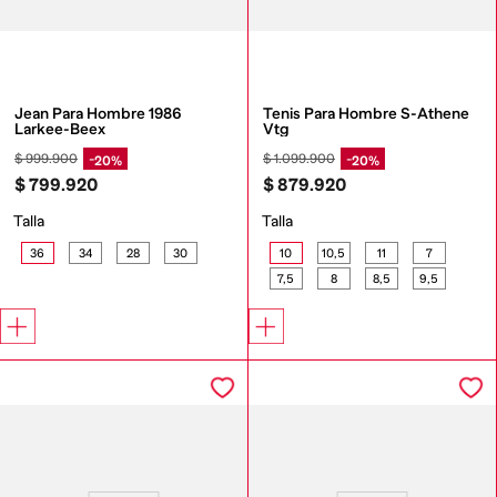
Jean Para Hombre 1986 
Tenis Para Hombre S-Athene 
Larkee-Beex
Vtg
$
999
.
900
$
1
.
099
.
900
20%
20%
$
799
.
920
$
879
.
920
Talla
Talla
36
34
28
30
10
10,5
11
7
7,5
8
8,5
9,5