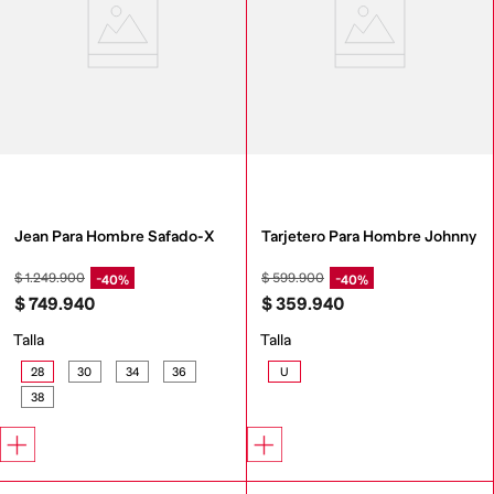
Jean Para Hombre Safado-X
Tarjetero Para Hombre Johnny
$
1
.
249
.
900
$
599
.
900
40%
40%
$
749
.
940
$
359
.
940
Talla
Talla
28
30
34
36
U
38