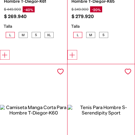
Hombre T-Diegor-K61
Hombre T-Diegor-K65
$
449
.
900
$
349
.
900
40%
20%
$
269
.
940
$
279
.
920
Talla
Talla
L
M
S
XL
L
M
S