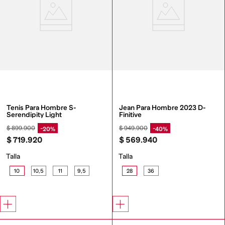
Tenis Para Hombre S-
Jean Para Hombre 2023 D-
Serendipity Light
Finitive
$
899
.
900
$
949
.
900
20%
40%
$
719
.
920
$
569
.
940
Talla
Talla
10
10,5
11
9,5
28
36