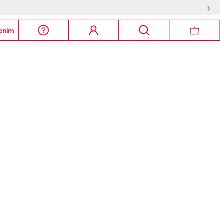
›
enim