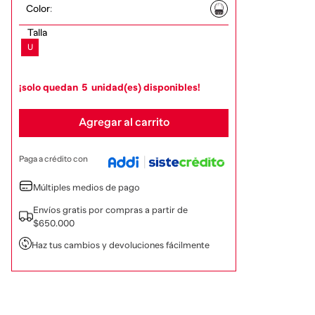
Color
:
Talla
U
¡solo quedan
5
unidad(es) disponibles!
Agregar al carrito
Paga a crédito con
Múltiples medios de pago
Envíos gratis por compras a partir de
$650.000
Haz tus cambios y devoluciones fácilmente