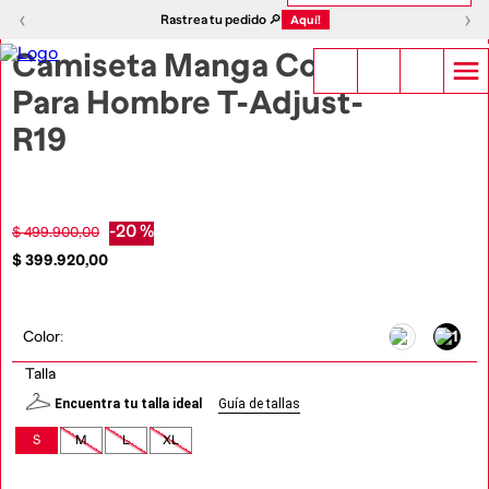
1
|
4
‹
›
‹
›
Rastrea tu pedido 🔎
Aquí!
Camiseta Manga Corta
Para Hombre T-Adjust-
R19
-
20 %
$
499
.
900
,
00
$
399
.
920
,
00
Color
:
Talla
Encuentra tu talla ideal
Guía de tallas
S
M
L
XL