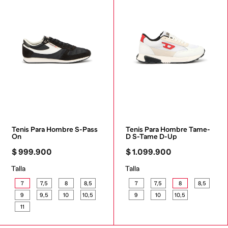
Tenis Para Hombre S-Pass 
Tenis Para Hombre Tame-
On
D S-Tame D-Up
$
999
.
900
$
1
.
099
.
900
Talla
Talla
7
7,5
8
8,5
7
7,5
8
8,5
9
9,5
10
10,5
9
10
10,5
11