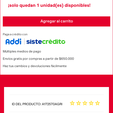
¡solo quedan
1
unidad(es) disponibles!
Agregar al carrito
Paga a crédito con
Múltiples medios de pago
Envíos gratis por compras a partir de $650.000
Haz tus cambios y devoluciones fácilmente
☆
☆
☆
☆
☆
:
A172570AGRI