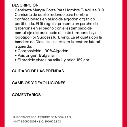
DESCRIPCIÓN
Camiseta Manga Corta Para Hombre T-Adjust-R19
Camiseta de cuello redondo para hombre
confeccionada en tejido de algodón orgánico
certificado. El fit regular presenta un parche de
gabardina en el pecho con el estampado de
camuflaje distorsionado de esta temporada y el
logotipo For Successful Living. La etiqueta con la
bandera de Diesel se inserta en la costura lateral
izquierda.
• Composición: 100%Algodón
• País origen: Bulgaria
• El modelo viste una talla L y mide 182 cm
CUIDADO DE LAS PRENDAS
CAMBIOS Y DEVOLUCIONES
COMENTARIOS
IMPORTADO POR : ESTUDIO DE MODA S.A.S
• NIT: 890926803 • SIC: 890.926.803