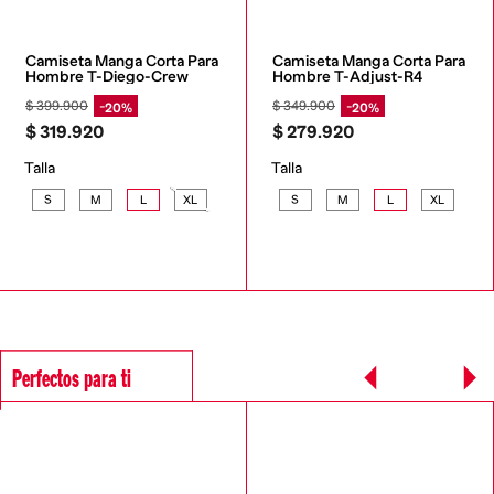
Camiseta Manga Corta Para 
Camiseta Manga Corta Para 
Hombre T-Diego-Crew
Hombre T-Adjust-R4
$
399
.
900
$
349
.
900
20%
20%
$
319
.
920
$
279
.
920
Talla
Talla
S
M
L
XL
S
M
L
XL
Perfectos para ti