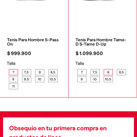
Tenis Para Hombre S-Pass 
Tenis Para Hombre Tame-
On
D S-Tame D-Up
$
999
.
900
$
1
.
099
.
900
Talla
Talla
7
7,5
8
8,5
7
7,5
8
8,5
9
9,5
10
10,5
9
10
10,5
11
Obsequio en tu primera compra en