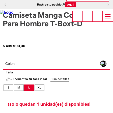
1
|
9
‹
›
‹
›
Rastrea tu pedido 🔎
Aquí!
Camiseta Manga Corta
Para Hombre T-Boxt-D
$
499
.
900
,
00
Color
:
Talla
Encuentra tu talla ideal
Guía de tallas
S
M
L
XL
¡solo quedan
1
unidad(es) disponibles!