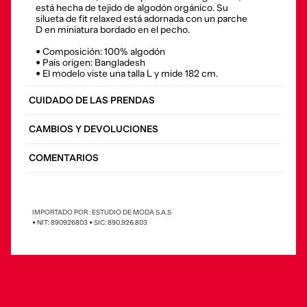
está hecha de tejido de algodón orgánico. Su
silueta de fit relaxed está adornada con un parche
D en miniatura bordado en el pecho.
• Composición: 100% algodón
• País origen: Bangladesh
• El modelo viste una talla L y mide 182 cm.
CUIDADO DE LAS PRENDAS
CAMBIOS Y DEVOLUCIONES
COMENTARIOS
IMPORTADO POR : ESTUDIO DE MODA S.A.S
• NIT: 890926803 • SIC: 890.926.803