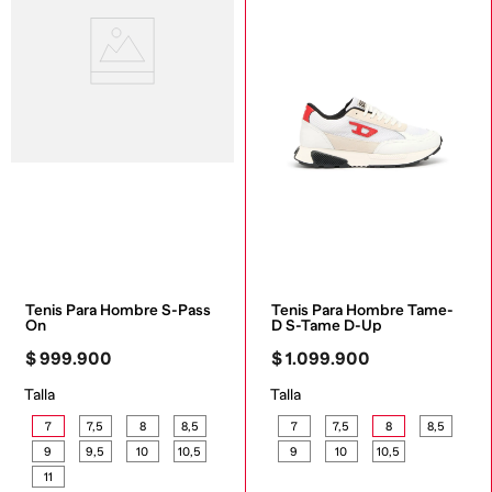
Tenis Para Hombre S-Pass 
Tenis Para Hombre Tame-
On
D S-Tame D-Up
$
999
.
900
$
1
.
099
.
900
Talla
Talla
7
7,5
8
8,5
7
7,5
8
8,5
9
9,5
10
10,5
9
10
10,5
11