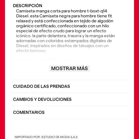
DESCRIPCIÓN
Camiseta manga corta para hombre t-boxt-q14
Diesel. esta Camiseta negra para hombre tiene fit
relaxed y está confeccionada en tejido de algodón
orgánico certificado, confeccionado con un hilo
especial de efecto crudo para lograr un efecto
icónico. la parte delantera, trasera y la manga están
adornadas con coloridos estampados digitales de
Diesel, inspirados en diseños de tatuajes con un
efecto borroso.
• Composición: 100%algodón
MOSTRAR MÁS
• País origen: bulgaria
• El modelo viste una talla l y mide 182 cm
CUIDADO DE LAS PRENDAS
CAMBIOS Y DEVOLUCIONES
COMENTARIOS
IMPORTADO POR : ESTUDIO DE MODA S.A.S