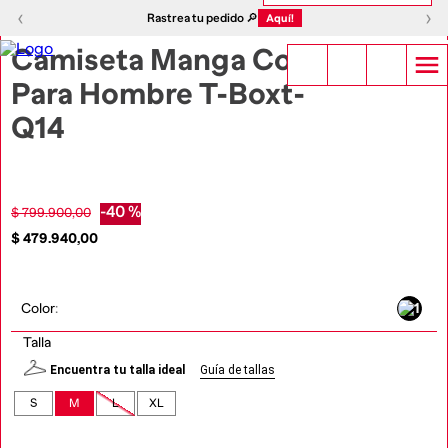
1
|
4
‹
›
‹
›
Rastrea tu pedido 🔎
Aquí!
Camiseta Manga Corta
Para Hombre T-Boxt-
Q14
-
40 %
$
799
.
900
,
00
$
479
.
940
,
00
Color
:
Talla
Encuentra tu talla ideal
Guía de tallas
S
M
L
XL