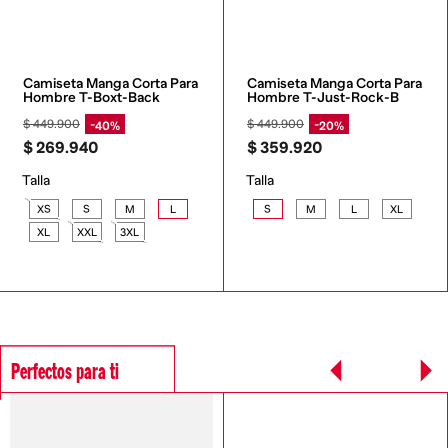
Camiseta Manga Corta Para 
Camiseta Manga Corta Para 
Hombre T-Boxt-Back
Hombre T-Just-Rock-B
$
449
.
900
$
449
.
900
40%
20%
$
269
.
940
$
359
.
920
Talla
Talla
XS
S
M
L
S
M
L
XL
XL
XXL
3XL
Perfectos para ti