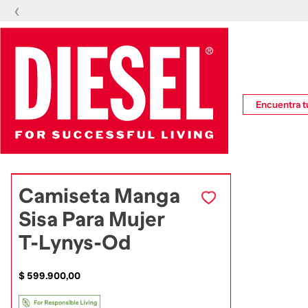
‹
🔥
Encuentra tu
Camiseta Manga
Sisa Para Mujer
T-Lynys-Od
$
599
.
900
,
00