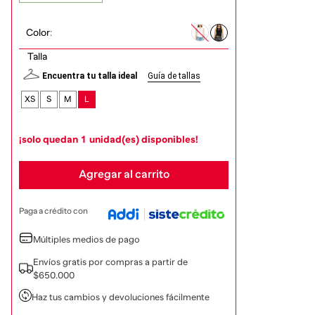
Color
:
Talla
Encuentra tu talla ideal
Guía de tallas
XS
S
M
L
¡solo quedan
1
unidad(es) disponibles!
Agregar al carrito
Paga a crédito con
Múltiples medios de pago
Envíos gratis por compras a partir de
$650.000
Haz tus cambios y devoluciones fácilmente