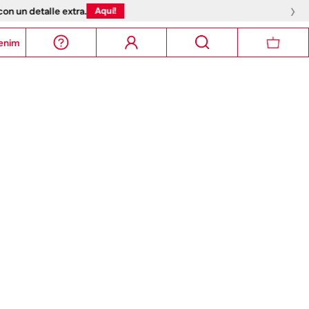
›
!
enim