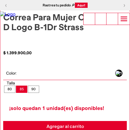
1
|
3
‹
›
‹
›
Rastrea tu pedido 🔎
Aquí!
Correa Para Mujer Oval
D Logo B-1Dr Strass
$
1
.
399
.
900
,
00
Color
:
Talla
80
85
90
¡solo quedan
1
unidad(es) disponibles!
Agregar al carrito