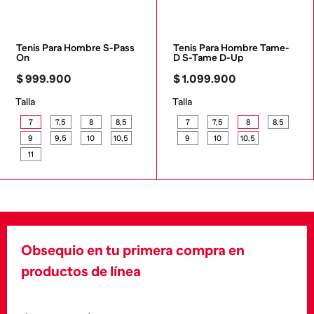
Tenis Para Hombre S-Pass 
Tenis Para Hombre Tame-
On
D S-Tame D-Up
$
999
.
900
$
1
.
099
.
900
Talla
Talla
7
7,5
8
8,5
7
7,5
8
8,5
9
9,5
10
10,5
9
10
10,5
11
Obsequio en tu primera compra en
productos de línea