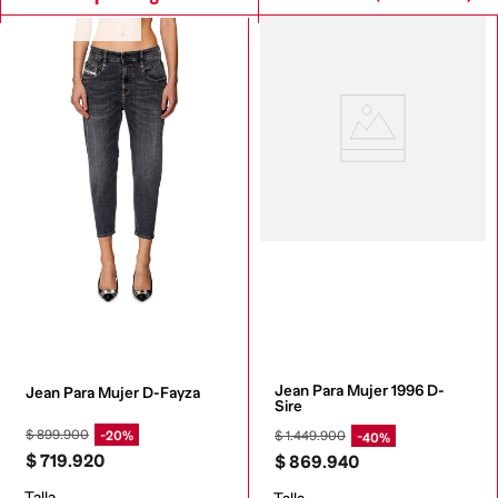
SOSTENIBLE DIESEL
Jean Para Mujer 1996 D-
Jean Para Mujer D-Fayza
Sire
$
899
.
900
20%
$
1
.
449
.
900
40%
$
719
.
920
$
869
.
940
Talla