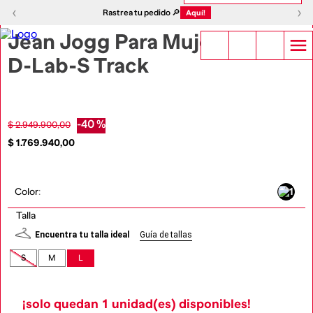
1
|
12
‹
›
‹
›
Rastrea tu pedido 🔎
Aquí!
Jean Jogg Para Mujer
D-Lab-S Track
-
40 %
$
2
.
949
.
900
,
00
$
1
.
769
.
940
,
00
Color
:
Talla
Encuentra tu talla ideal
Guía de tallas
S
M
L
¡solo quedan
1
unidad(es) disponibles!