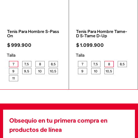
Tenis Para Hombre S-Pass 
Tenis Para Hombre Tame-
On
D S-Tame D-Up
$
999
.
900
$
1
.
099
.
900
Talla
Talla
7
7,5
8
8,5
7
7,5
8
8,5
9
9,5
10
10,5
9
10
10,5
11
Obsequio en tu primera compra en
productos de línea