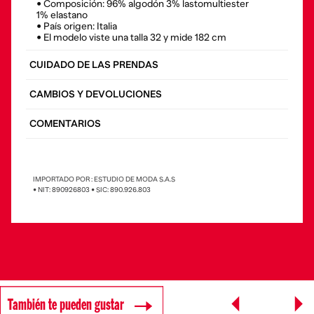
• Composición: 96% algodón 3% lastomultiester
1% elastano
• País origen: Italia
• El modelo viste una talla 32 y mide 182 cm
CUIDADO DE LAS PRENDAS
CAMBIOS Y DEVOLUCIONES
COMENTARIOS
IMPORTADO POR : ESTUDIO DE MODA S.A.S
• NIT: 890926803 • SIC: 890.926.803
También te pueden gustar