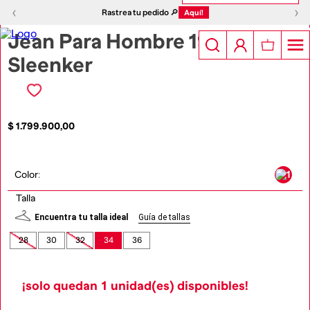
1
|
5
‹
›
‹
›
Rastrea tu pedido 🔎
Aquí!
Jean Para Hombre 1979
Sleenker
$
1
.
799
.
900
,
00
Color
:
Talla
Encuentra tu talla ideal
Guía de tallas
28
30
32
34
36
¡solo quedan
1
unidad(es) disponibles!