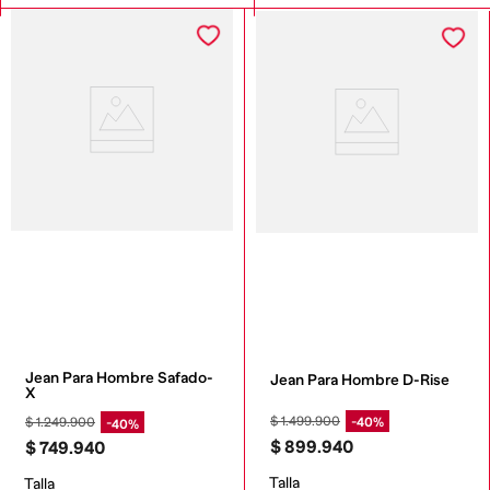
Jean Para Hombre Safado-
Jean Para Hombre D-Rise
X
$
1
.
499
.
900
$
1
.
249
.
900
40%
40%
$
899
.
940
$
749
.
940
Talla
Talla