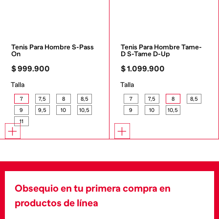
Tenis Para Hombre S-Pass 
Tenis Para Hombre Tame-
On
D S-Tame D-Up
$
999
.
900
$
1
.
099
.
900
Talla
Talla
7
7,5
8
8,5
7
7,5
8
8,5
9
9,5
10
10,5
9
10
10,5
11
Obsequio en tu primera compra en
productos de línea