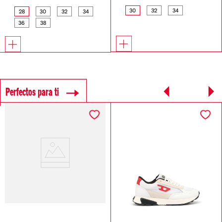
30
32
34
28
30
32
34
36
38
Perfectos para ti