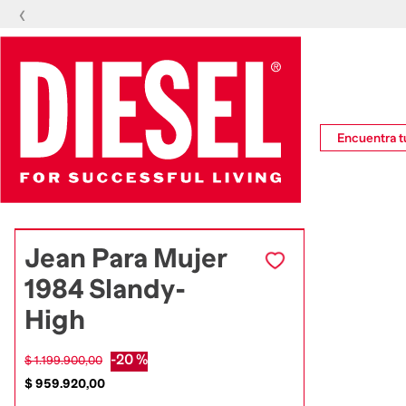
‹
Encuentra tu
Jean Para Mujer
1984 Slandy-
High
-
20 %
$
1
.
199
.
900
,
00
$
959
.
920
,
00