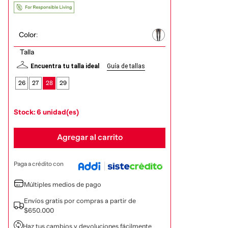
Color
:
Talla
Encuentra tu talla ideal
Guía de tallas
26
27
28
29
Stock: 6 unidad(es)
Agregar al carrito
Paga a crédito con
Múltiples medios de pago
Envíos gratis por compras a partir de
$650.000
Haz tus cambios y devoluciones fácilmente