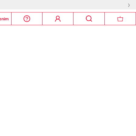
›
enim