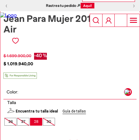
1
|
10
‹
›
‹
›
Rastrea tu pedido 🔎
Aquí!
Jean Para Mujer 2016 D-
Air
-
40 %
$
1
.
699
.
900
,
00
$
1
.
019
.
940
,
00
Color
:
Talla
Encuentra tu talla ideal
Guía de tallas
26
27
28
30