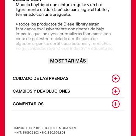
Modelo boyfriend con cintura regular y un tiro
ligeramente caído. diseñado para llegar al tobillo y
terminado con una bragueta.
• todos los productos de Diesel library están
fabricados exclusivamente con ribetes de bajo
impacto, que incluyen: cremalleras fabricadas con
cinta de poliéster reciclado certificado o de
algodón orgánico certificado botones y remaches
no galvanizados raya "Diesel industry" y etiqueta de
cuidado fabricadas con poliéster reciclado
certificado
MOSTRAR MÁS
• El tejido está fabricado con un 30% de algodón
reciclado certificado, lo que reduce el uso de
recursos vírgenes.
CUIDADO DE LAS PRENDAS
•La modelo viste una talla 26 y mide 175 cm
CAMBIOS Y DEVOLUCIONES
COMENTARIOS
IMPORTADO POR : ESTUDIO DE MODA S.A.S
• NIT: 890926803 • SIC: 890.926.803