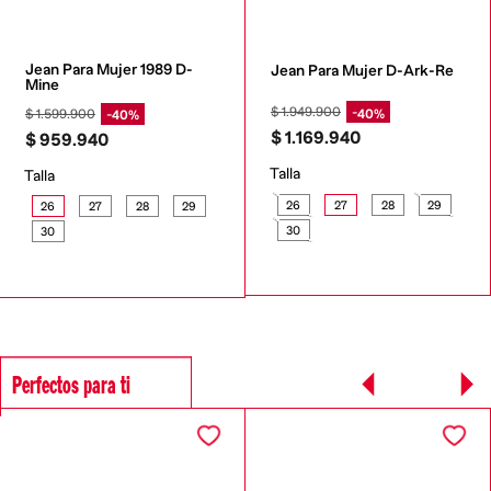
Jean Para Mujer 1989 D-
Jean Para Mujer D-Ark-Re
Mine
$
1
.
949
.
900
$
1
.
599
.
900
40%
40%
$
1
.
169
.
940
$
959
.
940
Talla
Talla
26
27
28
29
26
27
28
29
30
30
Perfectos para ti