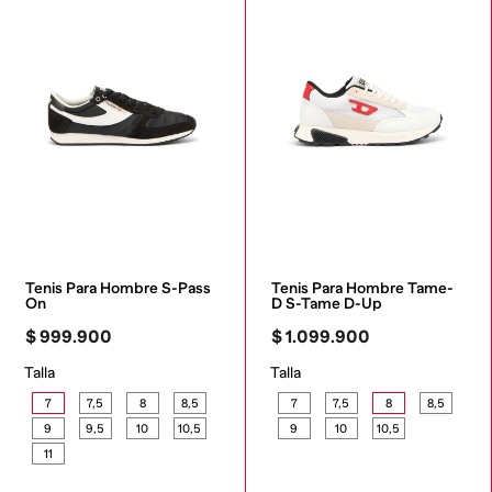
Tenis Para Hombre S-Pass 
Tenis Para Hombre Tame-
On
D S-Tame D-Up
$
999
.
900
$
1
.
099
.
900
Talla
Talla
7
7,5
8
8,5
7
7,5
8
8,5
9
9,5
10
10,5
9
10
10,5
11