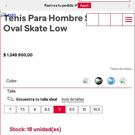
1
|
5
‹
›
‹
›
Rastrea tu pedido 🔎
Aquí!
Tenis Para Hombre S-
Oval Skate Low
$
1
.
249
.
900
,
00
Tabla de tallas
Color
:
Talla
Encuentra tu talla ideal
Guía de tallas
7
7,5
8
8,5
9
9,5
10
10,5
Stock: 18 unidad(es)