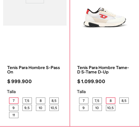
Tenis Para Hombre S-Pass 
Tenis Para Hombre Tame-
On
D S-Tame D-Up
$
999
.
900
$
1
.
099
.
900
Talla
Talla
7
7,5
8
8,5
7
7,5
8
8,5
9
9,5
10
10,5
9
10
10,5
11