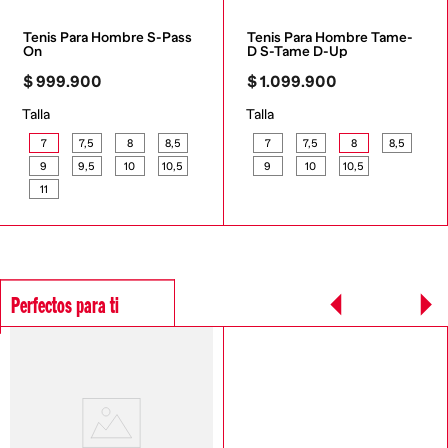
Tenis Para Hombre S-Pass 
Tenis Para Hombre Tame-
On
D S-Tame D-Up
$
999
.
900
$
1
.
099
.
900
Talla
Talla
7
7,5
8
8,5
7
7,5
8
8,5
9
9,5
10
10,5
9
10
10,5
11
Perfectos para ti