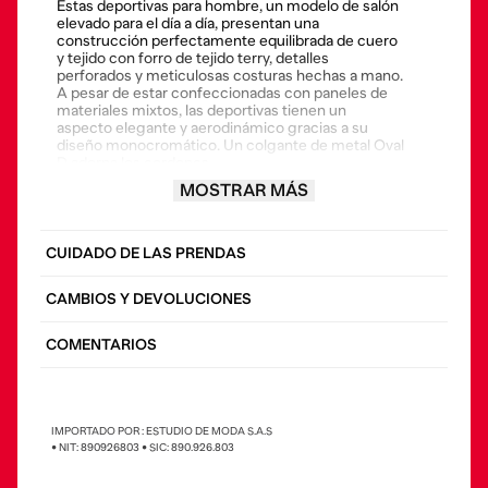
Estas deportivas para hombre, un modelo de salón
elevado para el día a día, presentan una
construcción perfectamente equilibrada de cuero
y tejido con forro de tejido terry, detalles
perforados y meticulosas costuras hechas a mano.
A pesar de estar confeccionadas con paneles de
materiales mixtos, las deportivas tienen un
aspecto elegante y aerodinámico gracias a su
diseño monocromático. Un colgante de metal Oval
D adorna los cordones.
MOSTRAR MÁS
• Composición: 100% poliéster, contraste 100%
cuero bovino
• País origen: Vietnam
CUIDADO DE LAS PRENDAS
CAMBIOS Y DEVOLUCIONES
COMENTARIOS
IMPORTADO POR : ESTUDIO DE MODA S.A.S
• NIT: 890926803 • SIC: 890.926.803