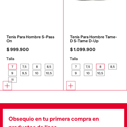
Tenis Para Hombre S-Pass 
Tenis Para Hombre Tame-
On
D S-Tame D-Up
$
999
.
900
$
1
.
099
.
900
Talla
Talla
7
7,5
8
8,5
7
7,5
8
8,5
9
9,5
10
10,5
9
10
10,5
11
Obsequio en tu primera compra en