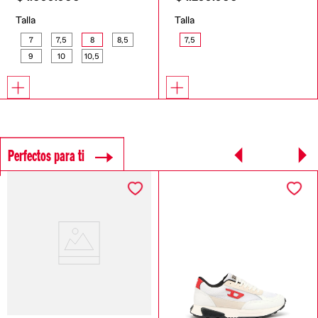
Talla
Talla
7
7,5
8
8,5
7,5
9
10
10,5
Perfectos para ti