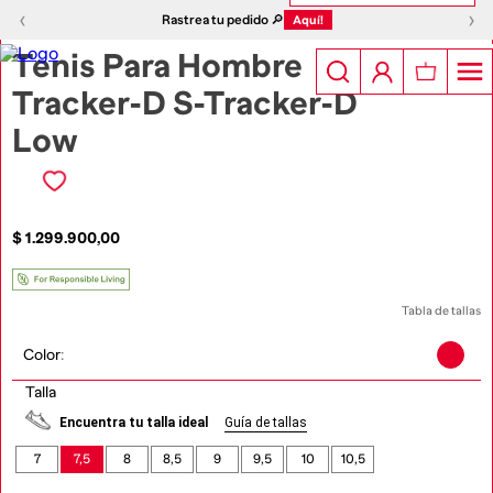
1
|
5
‹
›
‹
›
Rastrea tu pedido 🔎
Aquí!
Tenis Para Hombre
Tracker-D S-Tracker-D
Low
$
1
.
299
.
900
,
00
Tabla de tallas
Color
:
Talla
Encuentra tu talla ideal
Guía de tallas
7
7,5
8
8,5
9
9,5
10
10,5