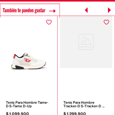
También te pueden gustar
Tenis Para Hombre Tame-
Tenis Para Hombre 
D S-Tame D-Up
Tracker-D S-Tracker-D 
Low
$
1
.
099
.
900
$
1
.
299
.
900