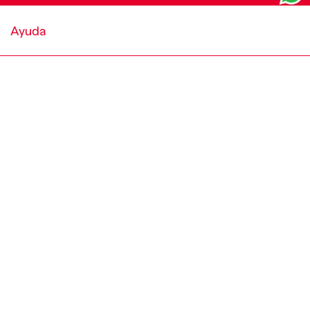
Ayuda
Política de cookies y condiciones
World of Diesel
Empresa
Medios de Pago
Redes sociales